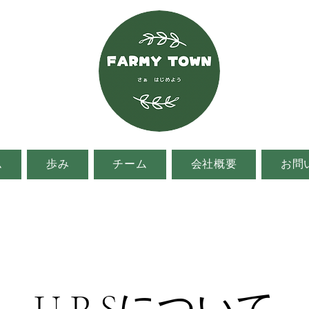
ム
歩み
チーム
会社概要
お問
U P Sについて